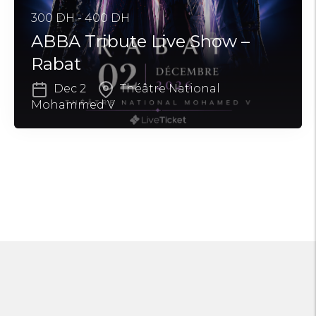
300 DH - 400 DH
ABBA Tribute Live Show –
Rabat
Dec 2
Théâtre National
Mohammed V