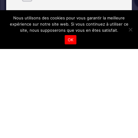
01 December
Nous utilisons des cookies pour vous garantir la meilleure
expérience sur notre site web. Si vous continuez à utiliser ce
8:00 pm
site, nous supposerons que vous en êtes satisfait.
Afficher toutes les dates
OK
Grand Palais des
Congrès Mogador
Marrakech