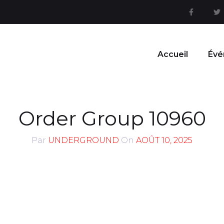
Accueil
Évé
Order Group 10960
Par
UNDERGROUND
On
AOÛT 10, 2025